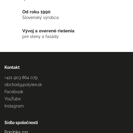
Od roku 1990
Slovenský výrobca
Vývoj a overené riešenia
pre steny a fasády
Kontakt
+421 903 864 079
obchod
@
polytex.sk
Facebook
YouTube
Instagram
Sídlo spoločnosti
Porúbka 232