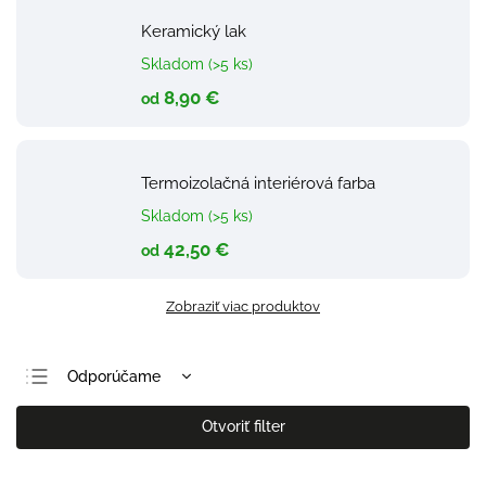
Keramický lak
Skladom (>5 ks)
8,90 €
od
Termoizolačná interiérová farba
Skladom (>5 ks)
42,50 €
od
Zobraziť viac produktov
Odporúčame
Najlacnejšie
Otvoriť filter
Najdrahšie
Najpredávanejšie