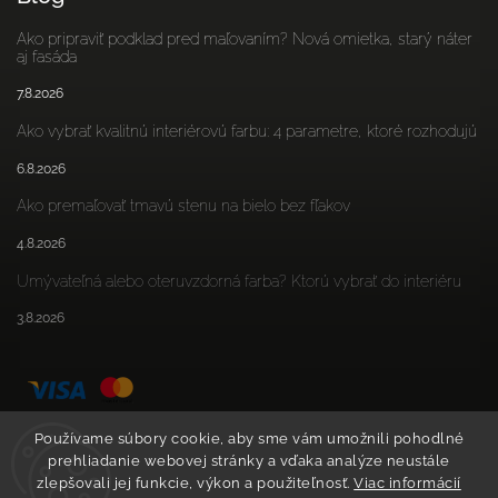
Ako pripraviť podklad pred maľovaním? Nová omietka, starý náter
aj fasáda
7.8.2026
Ako vybrať kvalitnú interiérovú farbu: 4 parametre, ktoré rozhodujú
6.8.2026
Ako premaľovať tmavú stenu na bielo bez fľakov
4.8.2026
Umývateľná alebo oteruvzdorná farba? Ktorú vybrať do interiéru
3.8.2026
Používame súbory cookie, aby sme vám umožnili pohodlné
prehliadanie webovej stránky a vďaka analýze neustále
zlepšovali jej funkcie, výkon a použiteľnosť.
Viac informácií