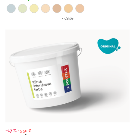
+ ďalšie
–17 %
15,50 €