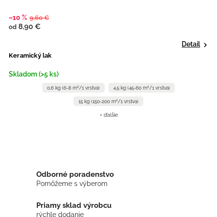
–10 %
9,60 €
8,90 €
od
Detail
Keramický lak
Skladom (>5 ks)
0,6 kg (6-8 m²/1 vrstva)
4,5 kg (45-60 m²/1 vrstva)
15 kg (150-200 m²/1 vrstva)
+ ďalšie
Odborné poradenstvo
Pomôžeme s výberom
Priamy sklad výrobcu
rýchle dodanie