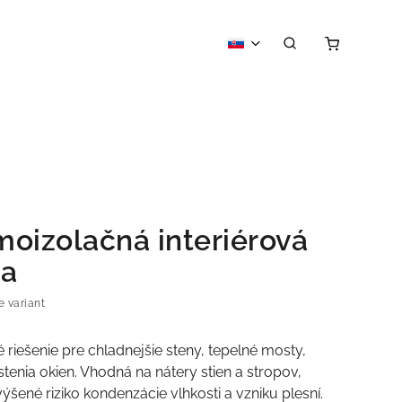
moizolačná interiérová
ba
e variant
é riešenie pre chladnejšie steny, tepelné mosty,
stenia okien. Vhodná na nátery stien a stropov,
výšené riziko kondenzácie vlhkosti a vzniku plesní.