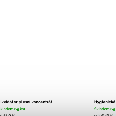
Likvidátor plesní koncentrát
Hygienická 
kladom (>5 ks)
Skladom (>5 
5,60 €
62,40 €
od
od