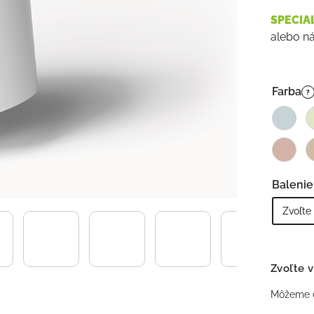
SPECIA
alebo n
Farba
?
Balenie
Zvoľte v
Môžeme d