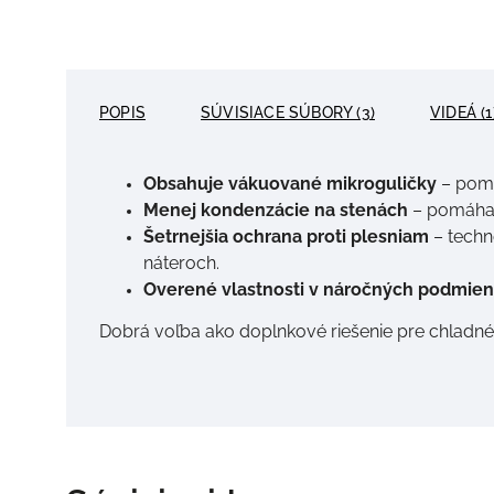
POPIS
SÚVISIACE SÚBORY (3)
VIDEÁ (1
Obsahuje vákuované mikroguličky
– pomá
Menej kondenzácie na stenách
– pomáha z
Šetrnejšia ochrana proti plesniam
– techn
náteroch.
Overené vlastnosti v náročných podmie
Dobrá voľba ako doplnkové riešenie pre chladné k