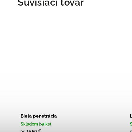
Súvisiaci tovar
Biela penetrácia
Skladom (>5 ks)
S
15,50 €
od