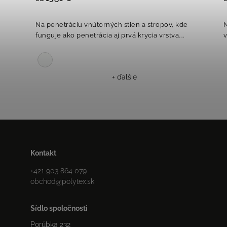
Na penetráciu vnútorných stien a stropov, kde
N
funguje ako penetrácia aj prvá krycia vrstva....
v
+ ďalšie
Kontakt
+421 903 864 079
obchod
@
polytex.sk
Sídlo spoločnosti
Porúbka 232