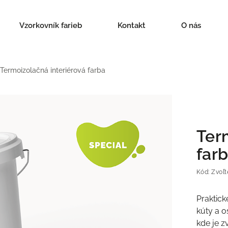
Vzorkovník farieb
Kontakt
O nás
Termoizolačná interiérová farba
Ter
far
Kód:
Zvoľt
Praktick
kúty a o
kde je z