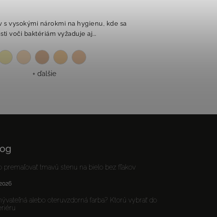
v s vysokými nárokmi na hygienu, kde sa
ti voči baktériám vyžaduje aj...
+ ďalšie
log
 premaľovať tmavú stenu na bielo bez fľakov
.2026
vateľná alebo oteruvzdorná farba? Ktorú vybrať do
eriéru