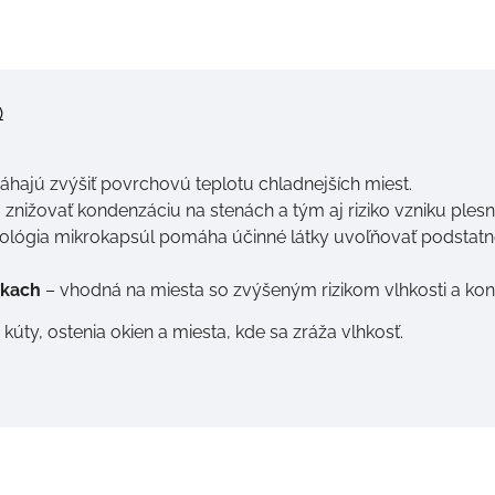
)
hajú zvýšiť povrchovú teplotu chladnejších miest.
nižovať kondenzáciu na stenách a tým aj riziko vzniku plesní
ológia mikrokapsúl pomáha účinné látky uvoľňovať podstatn
nkach
– vhodná na miesta so zvýšeným rizikom vlhkosti a kon
úty, ostenia okien a miesta, kde sa zráža vlhkosť.