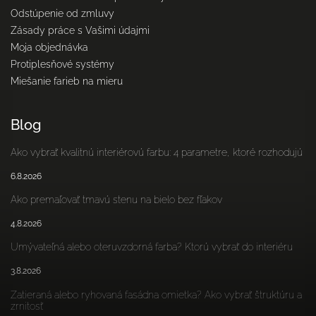
Odstúpenie od zmluvy
Zásady práce s Vašimi údajmi
Moja objednávka
Protiplesňové systémy
Miešanie farieb na mieru
Blog
Ako vybrať kvalitnú interiérovú farbu: 4 parametre, ktoré rozhodujú
6.8.2026
Ako premaľovať tmavú stenu na bielo bez fľakov
4.8.2026
Umývateľná alebo oteruvzdorná farba? Ktorú vybrať do interiéru
3.8.2026
Zatieraná alebo ryhovaná fasádna omietka? Ako vybrať štruktúru a
zrnitosť