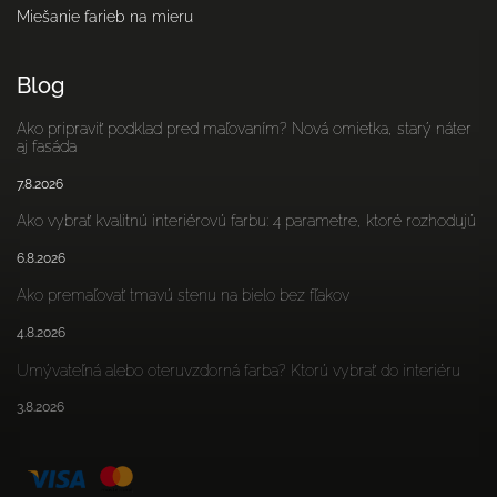
Miešanie farieb na mieru
Blog
Ako pripraviť podklad pred maľovaním? Nová omietka, starý náter
aj fasáda
7.8.2026
Ako vybrať kvalitnú interiérovú farbu: 4 parametre, ktoré rozhodujú
6.8.2026
Ako premaľovať tmavú stenu na bielo bez fľakov
4.8.2026
Umývateľná alebo oteruvzdorná farba? Ktorú vybrať do interiéru
3.8.2026