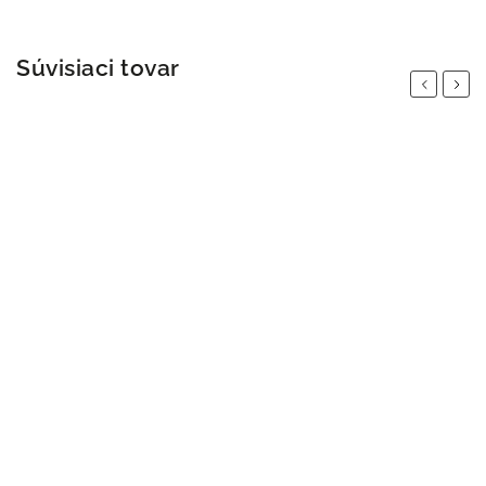
Súvisiaci tovar
Previous
Next