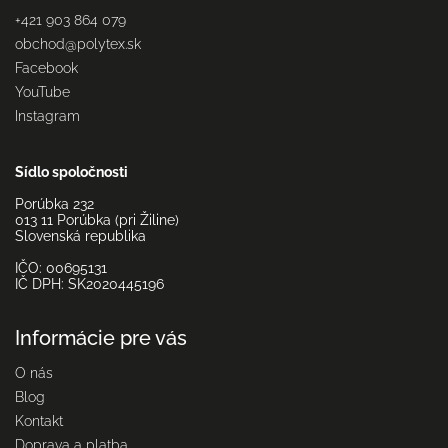
+421 903 864 079
obchod
@
polytex.sk
Facebook
YouTube
Instagram
Sídlo spoločnosti
Porúbka 232
013 11 Porúbka (pri Žiline)
Slovenská republika
IČO: 00695131
IČ DPH: SK2020445196
Informácie pre vás
O nás
Blog
Kontakt
Doprava a platba