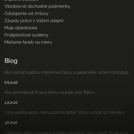
Všeobecné obchodné podmienky
Odstúpenie od zmluvy
Zásady práce s Vašimi údajmi
Moja objednávka
Protiplesňové systémy
Miešanie farieb na mieru
Blog
Ako vybrať kvalitnú interiérovú farbu: 4 parametre, ktoré rozhodujú
6.8.2026
Ako premaľovať tmavú stenu na bielo bez fľakov
4.8.2026
Umývateľná alebo oteruvzdorná farba? Ktorú vybrať do interiéru
3.8.2026
Zatieraná alebo ryhovaná fasádna omietka? Ako vybrať štruktúru a