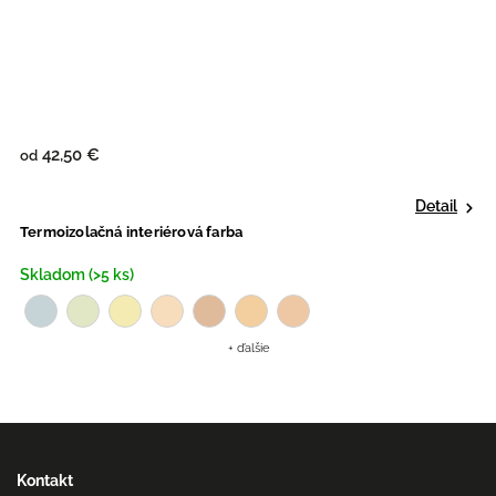
42,50 €
od
o
Detail
Termoizolačná interiérová farba
P
Skladom (>5 ks)
S
+ ďalšie
Kontakt