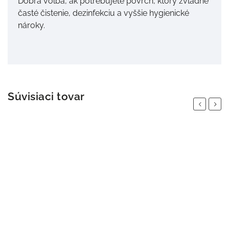
Dobrá voľba, ak potrebujete povrch, ktorý zvládne
časté čistenie, dezinfekciu a vyššie hygienické
nároky.
Súvisiaci tovar
Previous
Next