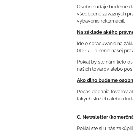
Osobné údaje budeme ďale
všeobecne záväzných prá
vybavenie reklamácií).
Na základe akého právn
Ide o spracúvanie na zákl
GDPR – plnenie našej práv
Pokiaľ by ste nám tieto 
našich tovarov alebo posk
Ako dlho budeme osobné
Počas dodania tovarov a
takých služieb alebo doda
C. Newsletter (komerčn
Pokiaľ ste si u nás zakúpi