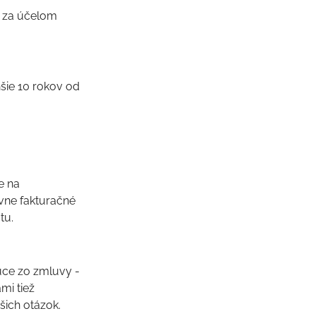
ť za účelom
šie 10 rokov od
e na
avne fakturačné
tu.
úce zo zmluvy -
mi tiež
ich otázok.