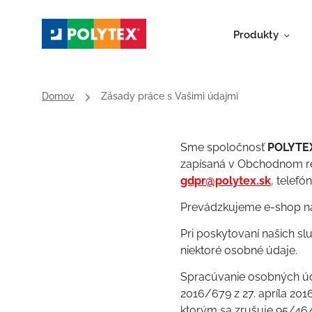
Produkty
Domov
/
Zásady práce s Vašimi údajmi
Sme spoločnosť
POLYTEX,
zapísaná v Obchodnom r
gdpr@polytex.sk
,
telefón
Prevádzkujeme e-shop n
Pri poskytovaní našich s
niektoré osobné údaje.
Spracúvanie osobných úd
2016/679 z 27. apríla 20
ktorým sa zrušuje 95/46/