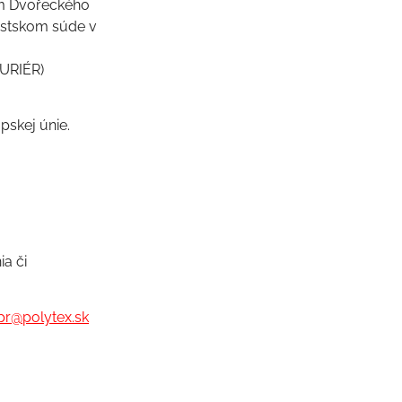
om Dvořeckého
Mestskom súde v
KURIÉR)
pskej únie.
a či
pr@polytex.sk