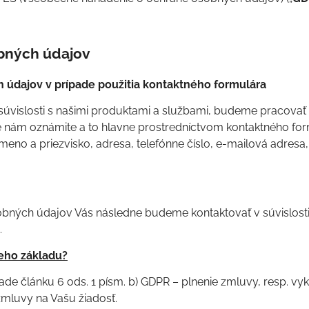
obných údajov
 údajov v prípade použitia kontaktného formulára
 súvislosti s našimi produktami a službami, budeme pracovať 
é nám oznámite a to hlavne prostredníctvom kontaktného for
eno a priezvisko, adresa, telefónne číslo, e-mailová adresa, 
bných údajov Vás následne budeme kontaktovať v súvislost
.
eho základu?
ade článku 6 ods. 1 písm. b) GDPR – plnenie zmluvy, resp. vy
zmluvy na Vašu žiadosť.