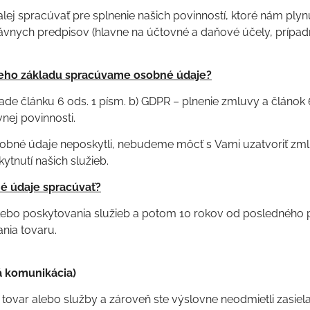
j spracúvať pre splnenie našich povinností, ktoré nám plyn
vnych predpisov (hlavne na účtovné a daňové účely, prípad
eho základu spracúvame osobné údaje?
ade článku 6 ods. 1 písm. b) GDPR – plnenie zmluvy a článok 6
nej povinnosti.
osobné údaje neposkytli, nebudeme môcť s Vami uzatvoriť zm
ytnutí našich služieb.
 údaje spracúvať?
lebo poskytovania služieb a potom 10 rokov od posledného 
nia tovaru.
á komunikácia)
li tovar alebo služby a zároveň ste výslovne neodmietli zasiel