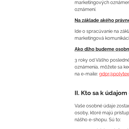
marketingových oznámení
oznámení.
Na základe akého právn
Ide o spracúvanie na zákl
marketingová komunikácii
Ako dlho budeme osobné
3 roky od Vášho posledné
oznámenia, môžete sa ked
na e-maile:
gdpr@polytex
II. Kto sa k údajo
Vaše osobné údaje zostan
osoby, ktoré majú príst
nášho e-shopu. Sú to: