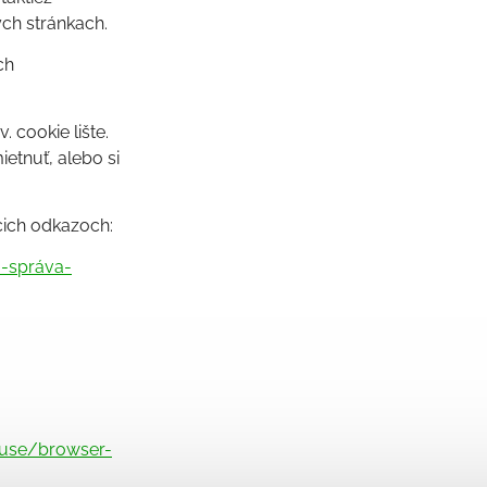
ch stránkach.
ch
 cookie lište.
etnuť, alebo si
cich odkazoch:
a-správa-
-use/browser-