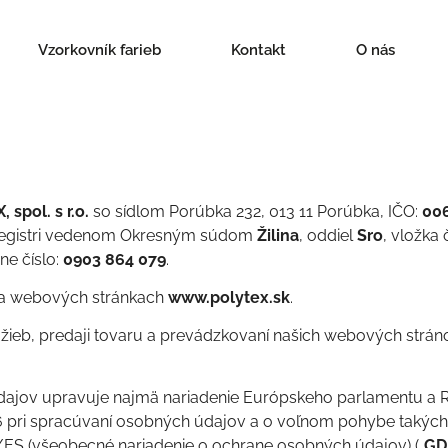
Vzorkovník farieb
Kontakt
O nás
 spol. s r.o.
so sídlom Porúbka 232, 013 11 Porúbka, IČO:
00
egistri vedenom Okresným súdom
Žilina
, oddiel
Sro
, vložka 
ne číslo:
0903 864 079
.
a webových stránkach
www.polytex.sk
.
lužieb, predaji tovaru a prevádzkovaní našich webových str
ajov upravuje najmä nariadenie Európskeho parlamentu a R
16 pri spracúvaní osobných údajov a o voľnom pohybe takých
ES (všeobecné nariadenie o ochrane osobných údajov) („
GD