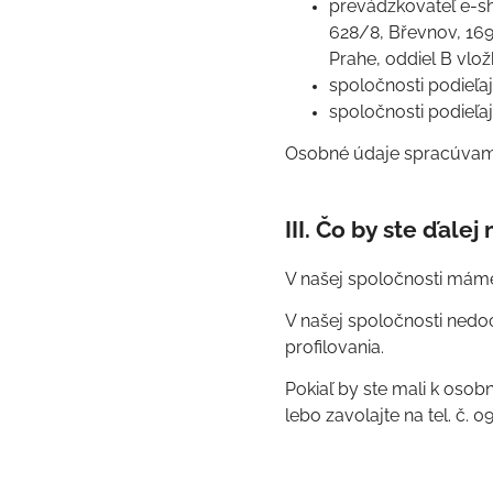
prevádzkovateľ e-sh
628/8, Břevnov, 169
Prahe, oddiel B vlo
spoločnosti podieľa
spoločnosti podieľa
Osobné údaje spracúvame 
III. Čo by ste ďalej
V našej spoločnosti má
V našej spoločnosti nedo
profilovania.
Pokiaľ by ste mali k oso
lebo zavolajte na tel. č. 