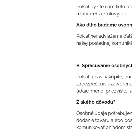
Pokiaľ by ste nám tieto
uzatvorenia zmluvy o doda
Ako dlho budeme osobné
Pokiaľ nenadviažeme ďal
našej poslednej komuniká
B. Spracúvanie osobnýc
Pokiaľ u nás nakúpite, b
zabezpečenie uzatvorenia
údaje: meno, priezvisko, 
Z akého dôvodu?
Osobné údaje potrebujeme
dodanie tovaru alebo pos
komunikovať ohľadom stav