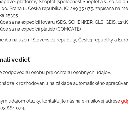
opovej platformy Shoptet (spoločnosť Shoptet a.s., so sídl
 00, Praha 6, Česká republika, IČ: 289 35 675, zapísaná na 
žka 25395
júce sa na expedícii tovaru (SDS, SCHENKER, GLS, GEIS, 123
júce sa na expedícii platieb (COMGATE)
iba na území Slovenskej republiky, Českej republiky a Euró
 mali vedieť
me zodpovednú osobu pre ochranu osobných údajov.
chádza k rozhodovaniu na základe automatického spracúvani
bným údajom otázky, kontaktujte nás na e-mailovej adrese
gd
0903 864 079.