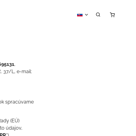
695131
,
č. 37/L, e-mail:
ánok spracúvame
ady (EÚ)
to údajov,
PR
“).