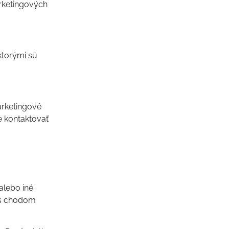
rketingových
ktorými sú
arketingové
e kontaktovať
alebo iné
 s chodom