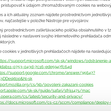
o pristupovať k údajom zhromažďovaným cookies na webový
es a ich aktuálny zoznam nájdete prostredníctvom jednotlivý
v, najčastejšie v položke Nástroje pre vývojárov.
 prostredníctvom zaškrtávacieho políčka obsiahnutého v tzv.
 následne v nastavení svojho internetového prehliadača odmi
ektorých.
ve cookies v jednotlivých prehliadačoch nájdete na nasledujú
ttps://support.microsoft.com/sk-sk/windows/odstránenie-
8dab11-0753-043d-7c16-ede5947fc64d
ttps://support.google.com/chrome/answer/95647?
%3DDesktop&hl=sk
pport.mozilla.org/cs/kb/povoleni-zakazani-cookies
port.apple.com/sk-sk/guide/safari/sfri11471/mac
p.opera.com/cs/latest/security-and-privacy/
tps://docs.microsoft.com/cs-cz/sccm/compliance/deploy