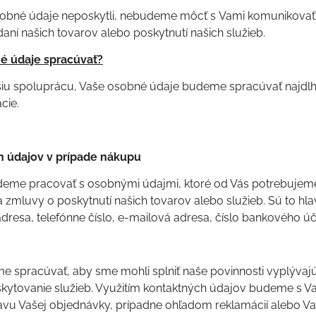
 osobné údaje neposkytli, nebudeme môcť s Vami komunikova
ní našich tovarov alebo poskytnutí našich služieb.
 údaje spracúvať?
šiu spoluprácu, Vaše osobné údaje budeme spracúvať najdlh
cie.
h údajov v prípade nákupu
udeme pracovať s osobnými údajmi, ktoré od Vás potrebujem
 zmluvy o poskytnutí našich tovarov alebo služieb. Sú to hl
adresa, telefónne číslo, e-mailová adresa, číslo bankového úč
 spracúvať, aby sme mohli splniť naše povinnosti vyplývaj
kytovanie služieb. Využitím kontaktných údajov budeme s Va
u Vašej objednávky, prípadne ohľadom reklamácií alebo Vaš