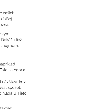
e našich
 ďalšej
ozná.
bovými
. Dokážu tiež
im záujmom.
apríklad
 Táto kategória
et návštevníkov
ovať spôsob,
 hľadajú. Tieto
taktiež