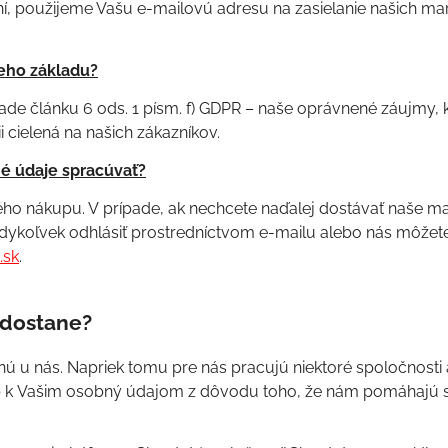
, použijeme Vašu e-mailovú adresu na zasielanie našich ma
eho základu?
ade článku 6 ods. 1 písm. f) GDPR – naše oprávnené záujmy, 
 cielená na našich zákazníkov.
 údaje spracúvať?
ho nákupu. V prípade, ak nechcete naďalej dostávať naše m
ykoľvek odhlásiť prostredníctvom e-mailu alebo nás môžet
.sk
.
m dostane?
ú u nás. Napriek tomu pre nás pracujú niektoré spoločnosti 
up k Vašim osobný údajom z dôvodu toho, že nám pomáhajú