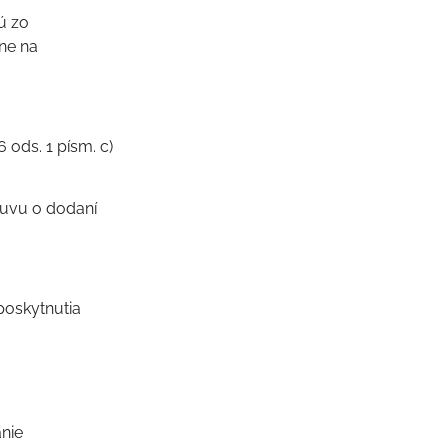
ú zo
ne na
 ods. 1 písm. c)
luvu o dodaní
poskytnutia
anie