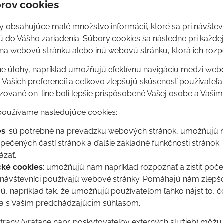
orov cookies
y obsahujúce malé množstvo informácií, ktoré sa pri návštev
 do Vášho zariadenia. Súbory cookies sa následne pri každej
 na webovú stránku alebo inú webovú stránku, ktorá ich rozp
ne úlohy, napríklad umožňujú efektívnu navigáciu medzi we
 Vašich preferencií a celkovo zlepšujú skúsenosť používateľa
razované on-line boli lepšie prispôsobené Vašej osobe a Vaš
oužívame nasledujúce cookies:
es
: sú potrebné na prevádzku webových stránok, umožňujú n
zpečených častí stránok a ďalšie základné funkčnosti stránok.
ázať.
cké cookies
: umožňujú nám napríklad rozpoznať a zistiť poč
i návštevníci používajú webové stránky. Pomáhajú nám zlepš
, napríklad tak, že umožňujú používateľom ľahko nájsť to, čo
a s Vaším predchádzajúcim súhlasom.
trany (vrátane napr. poskytovateľov externých služieb) môžu 