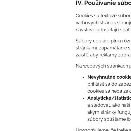
IV. Používanie súb
Cookies sú textové súbor
webových stránok sťahujú
návšteve odosielajú späť
Súbory cookies plnia rôz
stránkami, zapamätanie si
zaistiť, aby reklamy zob
Na webových stránkach p
Nevyhnutné cooki
prihlásiť sa do zabe
cookies sa nedá zak
Analytické/štatisti
a sledovať, ako naš
akým stránky fungujú
súbory spúšťame ib
Upozorňujeme, že tretie s