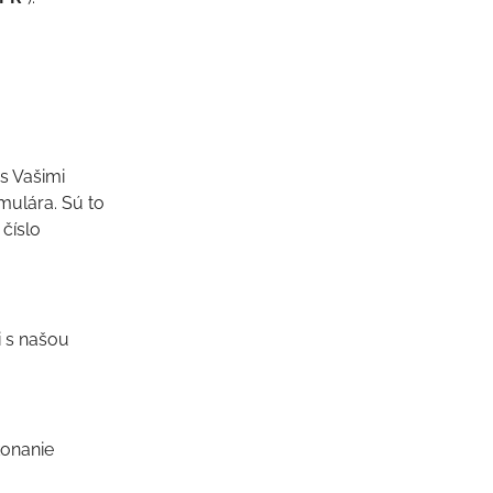
s Vašimi
mulára. Sú to
číslo
i s našou
konanie