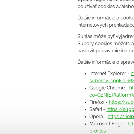
používať cookies a/aleb
Ďalšie informácie o cooki
internetových prehliadačo
Súhlas môže byť vyjadrený
Súbory cookies môžete aj
nastaviť používanie iba ni
Ďalšie informácie o sprá
Internet Explorer -
h
súborov-cookie-16
Google Chrome -
h
co=GENIE.Platform
Firefox -
https://su
Safari -
https://sup
Opera -
https://hel
Microsoft Edge -
ht
profiles