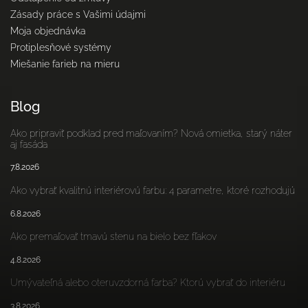
Zásady práce s Vašimi údajmi
Moja objednávka
Protiplesňové systémy
Miešanie farieb na mieru
Blog
Ako pripraviť podklad pred maľovaním? Nová omietka, starý náter
aj fasáda
7.8.2026
Ako vybrať kvalitnú interiérovú farbu: 4 parametre, ktoré rozhodujú
6.8.2026
Ako premaľovať tmavú stenu na bielo bez fľakov
4.8.2026
Umývateľná alebo oteruvzdorná farba? Ktorú vybrať do interiéru
3.8.2026