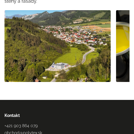
steny a fasády.
Kontakt
+421 903 864 079
obchod
@
polytex.sk