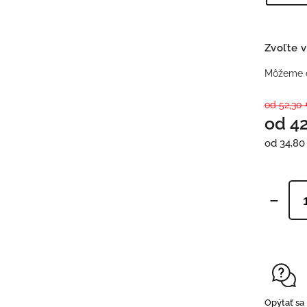
Zvoľte v
Môžeme d
od 52,30
od
4
od
34,80
Opýtať sa