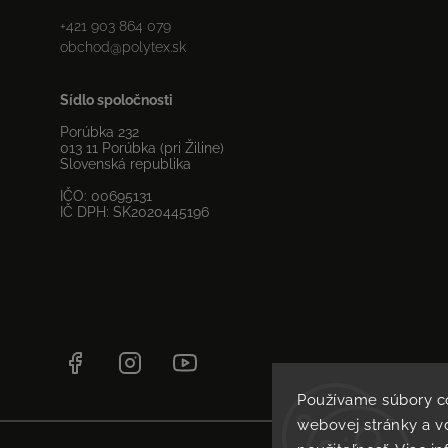
+421 903 864 079
obchod
@
polytex.sk
Sídlo spoločnosti
Porúbka 232
013 11 Porúbka (pri Žiline)
Slovenská republika
IČO: 00695131
IČ DPH: SK2020445196
Facebook
Instagram
YouTube
Používame súbory c
webovej stránky a vď