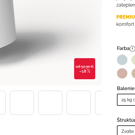
zateplen
PREMI
komfort 
Farba
?
od 52,30 €
–18 %
Balenie
Štruktú