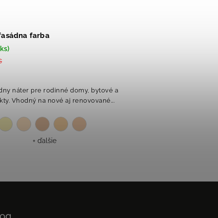
 fasádna farba
ks)
€
dny náter pre rodinné domy, bytové a
kty. Vhodný na nové aj renovované...
+ ďalšie
log