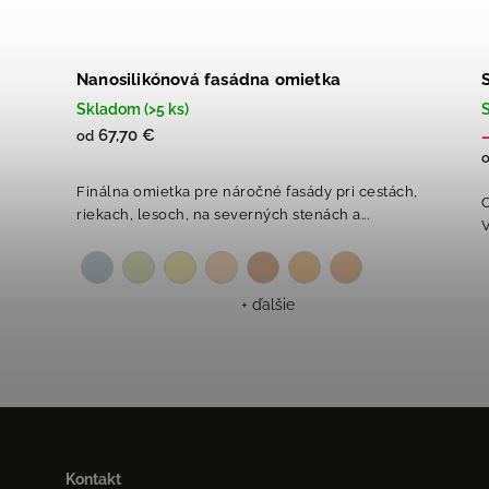
Nanosilikónová fasádna omietka
Skladom (>5 ks)
S
67,70 €
od
Finálna omietka pre náročné fasády pri cestách,
C
riekach, lesoch, na severných stenách a...
V
+ ďalšie
Kontakt