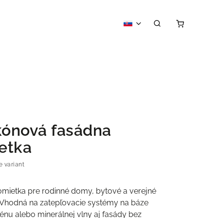
ikónová fasádna
etka
e variant
omietka pre rodinné domy, bytové a verejné
. Vhodná na zatepľovacie systémy na báze
énu alebo minerálnej vlny aj fasády bez