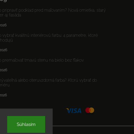
 pripraviť podklad pred maľovaním? Nová omietka, starý
er aj fasáda
.2026
 vybrať kvalitnú interiérovú farbu: 4 parametre, ktoré
zhodujú
.2026
 premaľovať tmavú stenu na bielo bez fľakov
.2026
vateľná alebo oteruvzdorná farba? Ktorú vybrať do
eriéru
.2026
Súhlasím