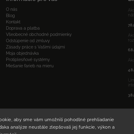
O nás
Ako
nát
Blog
Kontakt
7.8
Doprava a platba
Všeobecné obchodné podmienky
Ako
ro
Odstúpenie od zmluvy
Zásady práce s Vašimi údajmi
6.8
Moja objednávka
Protiplesňové systémy
Ako
Miešanie farieb na mieru
4.8
Umý
int
3.8
ookie, aby sme vám umožnili pohodlné prehliadanie
aka analýze neustále zlepšovali jej funkcie, výkon a