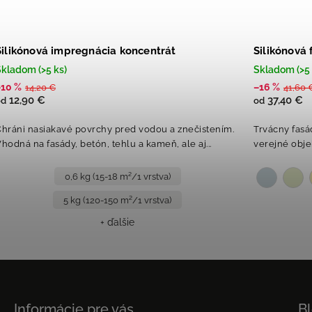
Silikónová impregnácia koncentrát
Silikónová
kladom (>5 ks)
Skladom (>5 
–10 %
–16 %
14,20 €
41,60 
12,90 €
37,40 €
od
od
hráni nasiakavé povrchy pred vodou a znečistením.
Trvácny fasá
hodná na fasády, betón, tehlu a kameň, ale aj...
verejné obje
0,6 kg (15-18 m²/1 vrstva)
5 kg (120-150 m²/1 vrstva)
+ ďalšie
Informácie pre vás
B