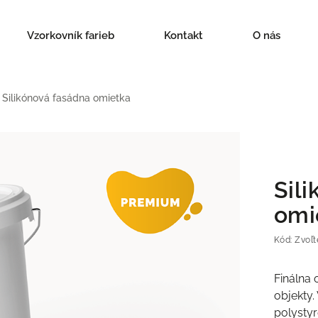
Vzorkovník farieb
Kontakt
O nás
Silikónová fasádna omietka
Sil
omi
Kód:
Zvoľt
Finálna 
objekty
polystyr