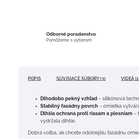
Odborné poradenstvo
Pomôžeme s výberom
POPIS
SÚVISIACE SÚBORY (3)
VIDEÁ (1
Dlhodobo pekný vzhľad
– silikónová tech
Stabilný fasádny povrch
– omietka vytvára
Dlhšia ochrana proti riasam a plesniam
– 
vydržala dlhšie.
Dobrá voľba, ak chcete odolnejšiu fasádnu omie