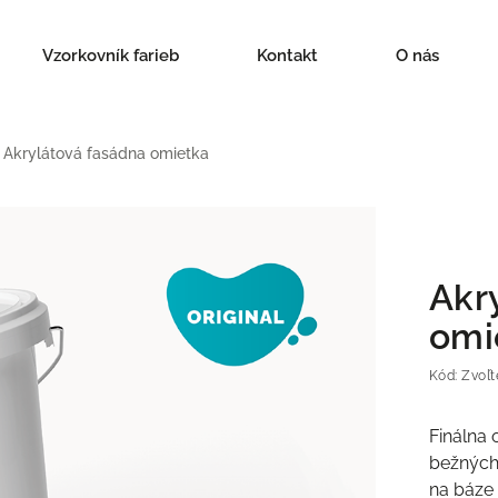
Vzorkovník farieb
Kontakt
O nás
Akrylátová fasádna omietka
Akr
omi
Kód:
Zvoľt
Finálna 
bežných
na báze 