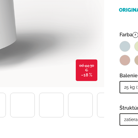
ORIGIN
Farba
?
od 44,30
€
–18 %
Balenie
Štruktú