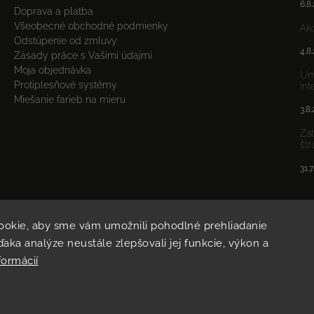
6.8
Doprava a platba
Všeobecné obchodné podmienky
Ako
Odstúpenie od zmluvy
4.8
Zásady práce s Vašimi údajmi
Moja objednávka
Umý
Protiplesňové systémy
int
Miešanie farieb na mieru
3.8
Zat
štr
31.
ookie, aby sme vám umožnili pohodlné prehliadanie
aka analýze neustále zlepšovali jej funkcie, výkon a
formácií
Copyright 2026
POLYTEX
. Všetky práva vyhradené.
Vytvořil
Shoptet
| Design
Shoptak.cz