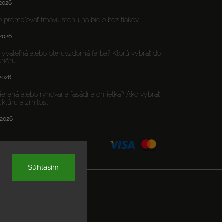
.2026
 premaľovať tmavú stenu na bielo bez fľakov
.2026
vateľná alebo oteruvzdorná farba? Ktorú vybrať do
eriéru
.2026
ieraná alebo ryhovaná fasádna omietka? Ako vybrať
uktúru a zrnitosť
7.2026
Súhlasím