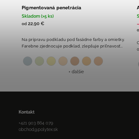
Pigmentovaná penetrácia
Skladom (>5 ks)
S
22,90 €
od
Na prípravu podkladu pod fasádne farby a omietky.
Farebne zjednocuje podklad, zlepšuje priľnavosť...
o
+ ďalšie
Kontakt
+421 903 864 079
obchod
@
polytex.sk