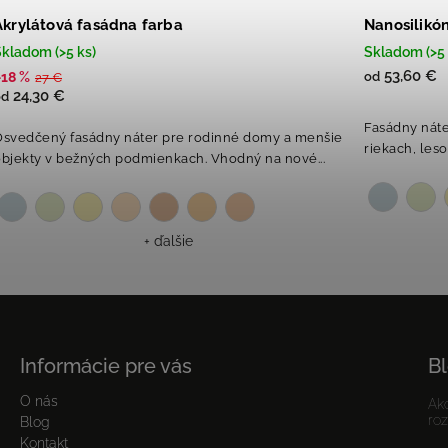
Akrylátová fasádna farba
Nanosilikó
kladom (>5 ks)
Skladom (>5 
53,60 €
–18 %
od
27 €
24,30 €
od
Fasádny náte
Osvedčený fasádny náter pre rodinné domy a menšie
riekach, leso
bjekty v bežných podmienkach. Vhodný na nové...
+ ďalšie
Informácie pre vás
B
O nás
Ako
ro
Blog
Kontakt