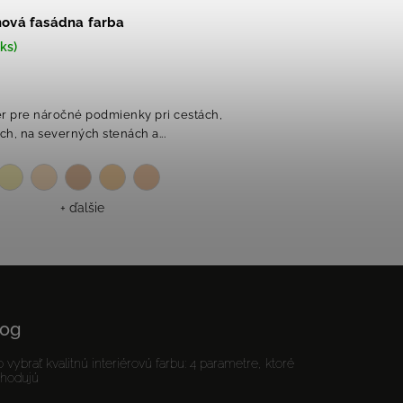
nová fasádna farba
ks)
r pre náročné podmienky pri cestách,
ch, na severných stenách a...
+ ďalšie
log
 vybrať kvalitnú interiérovú farbu: 4 parametre, ktoré
zhodujú