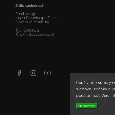
Sídlo spoločnosti
Porúbka 232
013 11 Porúbka (pri Žiline)
Slovenská republika
IČO: 00695131
IČ DPH: SK2020445196
Facebook
Instagram
YouTube
Používame súbory c
webovej stránky a vď
použiteľnosť.
Viac in
Nastavenie