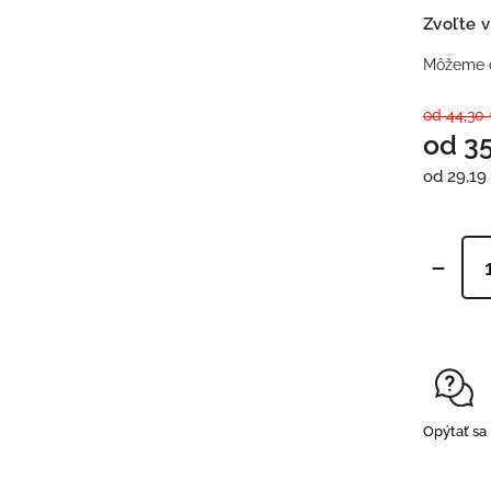
Zvoľte v
Môžeme d
od 44,30
od
3
od
29,19
Opýtať sa