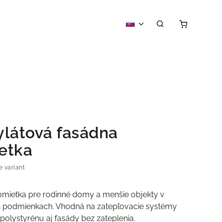
ylátová fasádna
etka
e variant
omietka pre rodinné domy a menšie objekty v
 podmienkach. Vhodná na zatepľovacie systémy
polystyrénu aj fasády bez zateplenia.