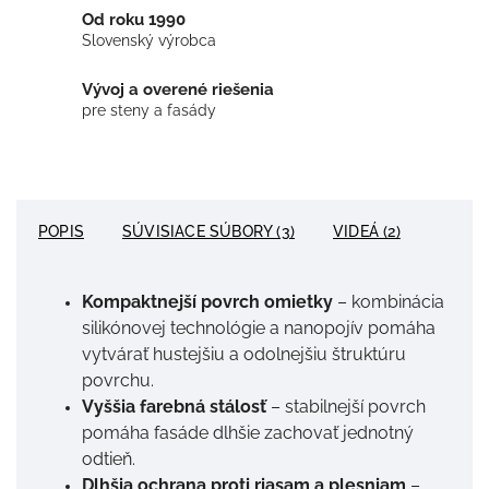
Od roku 1990
Slovenský výrobca
Vývoj a overené riešenia
pre steny a fasády
POPIS
SÚVISIACE SÚBORY (3)
VIDEÁ (2)
Kompaktnejší povrch omietky
– kombinácia
silikónovej technológie a nanopojív pomáha
vytvárať hustejšiu a odolnejšiu štruktúru
povrchu.
Vyššia farebná stálosť
– stabilnejší povrch
pomáha fasáde dlhšie zachovať jednotný
odtieň.
Dlhšia ochrana proti riasam a plesniam
–