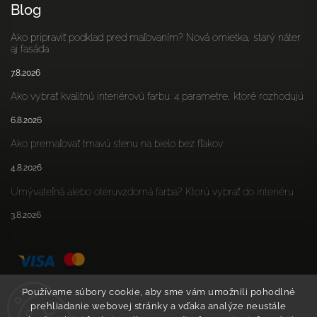
Blog
Ako pripraviť podklad pred maľovaním? Nová omietka, starý náter
aj fasáda
7.8.2026
Ako vybrať kvalitnú interiérovú farbu: 4 parametre, ktoré rozhodujú
6.8.2026
Ako premaľovať tmavú stenu na bielo bez fľakov
4.8.2026
Umývateľná alebo oteruvzdorná farba? Ktorú vybrať do interiéru
3.8.2026
Používame súbory cookie, aby sme vám umožnili pohodlné
prehliadanie webovej stránky a vďaka analýze neustále