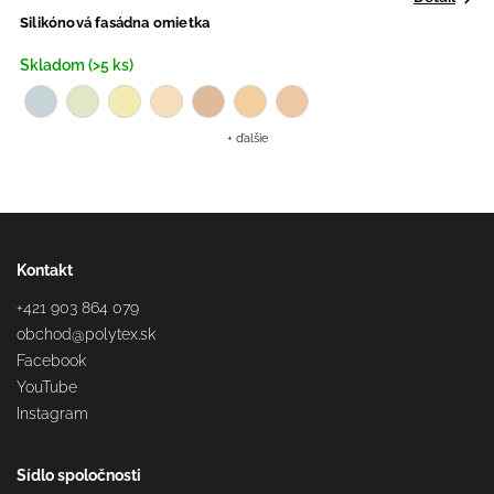
Silikónová fasádna omietka
A
Skladom (>5 ks)
S
+ ďalšie
Kontakt
+421 903 864 079
obchod
@
polytex.sk
Facebook
YouTube
Instagram
Sídlo spoločnosti