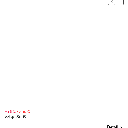
Previous
Next
–18 %
–
52,30 €
42,80 €
od
o
Detail