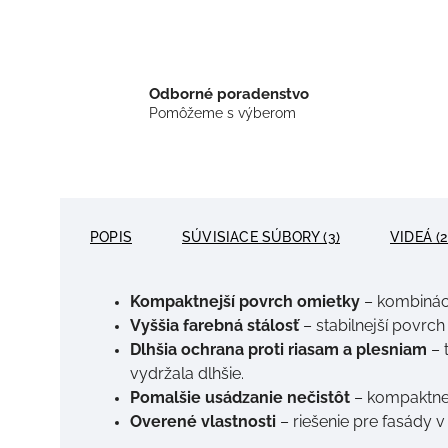
Odborné poradenstvo
Pomôžeme s výberom
POPIS
SÚVISIACE SÚBORY (3)
VIDEÁ (2
Kompaktnejší povrch omietky
– kombináci
Vyššia farebná stálosť
– stabilnejší povrc
Dlhšia ochrana proti riasam a plesniam
– 
vydržala dlhšie.
Pomalšie usádzanie nečistôt
– kompaktnej
Overené vlastnosti
– riešenie pre fasády v