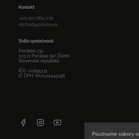
Kontakt
+421 903 864 079
obchod
@
polytex.sk
Sídlo spoločnosti
Porúbka 232
013 11 Porúbka (pri Žiline)
Slovenská republika
IČO: 00695131
IČ DPH: SK2020445196
Facebook
Instagram
YouTube
Používame súbory c