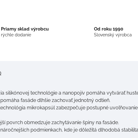
Priamy sklad výrobcu
Od roku 1990
rýchle dodanie
Slovenský výrobca
)
a silikónovej technológie a nanopojív pomáha vytvárať huste
h pomáha fasáde dlhšie zachovať jednotný odtieň.
technológia mikrokapsúl zabezpečuje postupné uvoľňovanie 
ší povrch obmedzuje zachytávanie špiny na fasáde.
 náročnejších podmienkach, kde je dôležitá dlhodobá stabilit