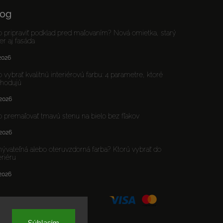
log
 pripraviť podklad pred maľovaním? Nová omietka, starý
er aj fasáda
.2026
 vybrať kvalitnú interiérovú farbu: 4 parametre, ktoré
zhodujú
.2026
 premaľovať tmavú stenu na bielo bez fľakov
.2026
vateľná alebo oteruvzdorná farba? Ktorú vybrať do
eriéru
.2026