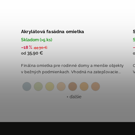
Akrylátová fasádna omietka
Skladom (>5 ks)
S
–18 %
44,30 €
35,90 €
od
Finálna omietka pre rodinné domy a menšie objekty
C
v bežných podmienkach. Vhodná na zatepľovacie...
V
+ ďalšie