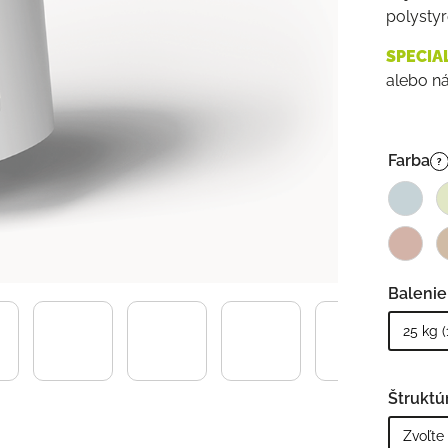
polystyr
SPECIA
alebo n
Farba
?
Balenie
Štruktú