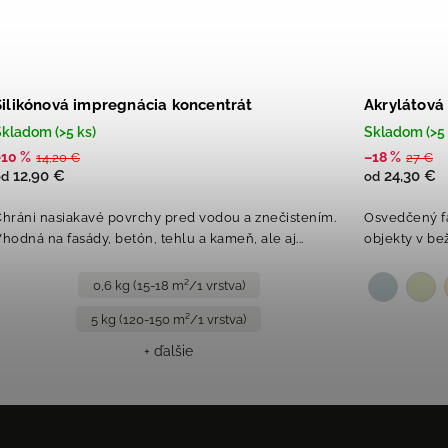
Silikónová impregnácia koncentrát
Akrylátová
kladom (>5 ks)
Skladom (>5 
–10 %
–18 %
14,20 €
27 €
12,90 €
24,30 €
od
od
hráni nasiakavé povrchy pred vodou a znečistením.
Osvedčený f
hodná na fasády, betón, tehlu a kameň, ale aj...
objekty v be
0,6 kg (15-18 m²/1 vrstva)
5 kg (120-150 m²/1 vrstva)
+ ďalšie