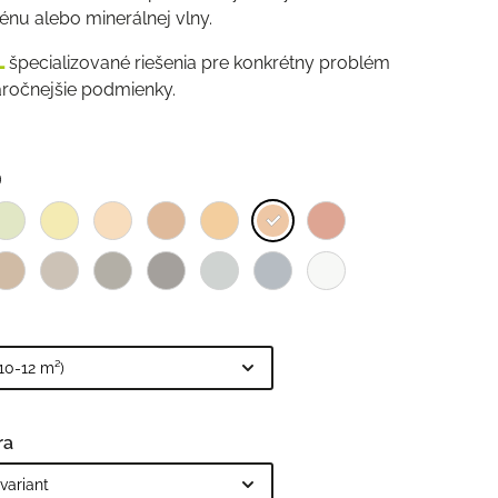
énu alebo minerálnej vlny.
L
špecializované riešenia pre konkrétny problém
áročnejšie podmienky.
ra