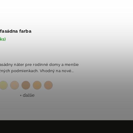
 fasádna farba
ks)
asádny náter pre rodinné domy a menšie
žných podmienkach. Vhodný na nové...
+ ďalšie