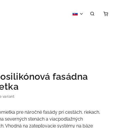
osilikónová fasádna
etka
e variant
omietka pre náročné fasády pri cestách, riekach,
 na severných stenách a viacpodlažných
ch. Vhodná na zatepľovacie systémy na báze