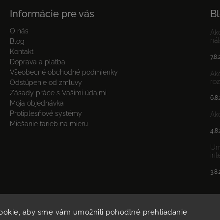
Informácie pre vás
B
O nás
Ako
nát
Blog
Kontakt
7.8
Doprava a platba
Všeobecné obchodné podmienky
Ako
ro
Odstúpenie od zmluvy
Zásady práce s Vašimi údajmi
6.8
Moja objednávka
Protiplesňové systémy
Ako
Miešanie farieb na mieru
4.8
Umý
int
3.8
ookie, aby sme vám umožnili pohodlné prehliadanie