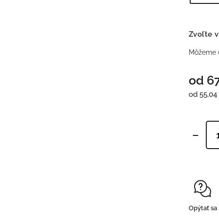
Zvoľte v
Môžeme d
od
67
od
55,04
Opýtať sa