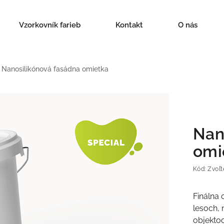
Vzorkovník farieb
Kontakt
O nás
Nanosilikónová fasádna omietka
Nan
omi
Kód:
Zvoľt
Finálna 
lesoch,
objekto