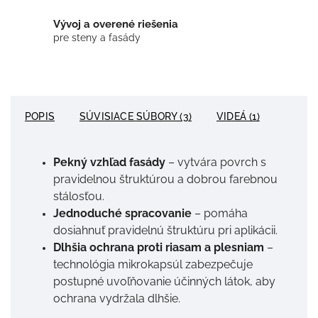
Vývoj a overené riešenia
pre steny a fasády
POPIS
SÚVISIACE SÚBORY (3)
VIDEÁ (1)
Pekný vzhľad fasády
– vytvára povrch s
pravidelnou štruktúrou a dobrou farebnou
stálosťou.
Jednoduché spracovanie
– pomáha
dosiahnuť pravidelnú štruktúru pri aplikácii.
Dlhšia ochrana proti riasam a plesniam
–
technológia mikrokapsúl zabezpečuje
postupné uvoľňovanie účinných látok, aby
ochrana vydržala dlhšie.