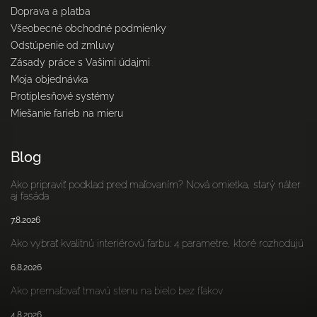
Doprava a platba
Všeobecné obchodné podmienky
Odstúpenie od zmluvy
Zásady práce s Vašimi údajmi
Moja objednávka
Protiplesňové systémy
Miešanie farieb na mieru
Blog
Ako pripraviť podklad pred maľovaním? Nová omietka, starý náter
aj fasáda
7.8.2026
Ako vybrať kvalitnú interiérovú farbu: 4 parametre, ktoré rozhodujú
6.8.2026
Ako premaľovať tmavú stenu na bielo bez fľakov
4.8.2026