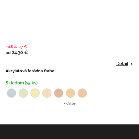
–18 %
–
27 €
24,30 €
od
o
Detail
Akrylátová fasádna farba
S
Skladom (>5 ks)
S
+ ďalšie