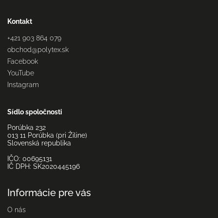
Kontakt
+421 903 864 079
obchod
@
polytex.sk
Facebook
YouTube
Instagram
Sídlo spoločnosti
Porúbka 232
013 11 Porúbka (pri Žiline)
Slovenská republika
IČO: 00695131
IČ DPH: SK2020445196
Informácie pre vás
O nás