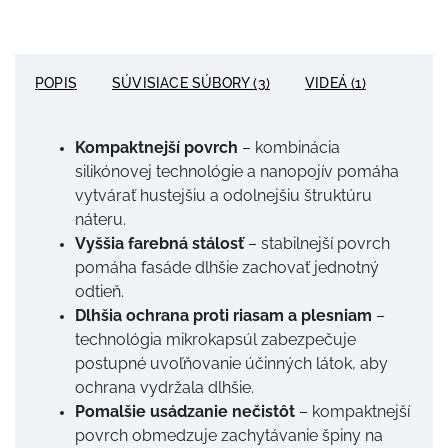
POPIS
SÚVISIACE SÚBORY (3)
VIDEÁ (1)
Kompaktnejší povrch
– kombinácia
silikónovej technológie a nanopojív pomáha
vytvárať hustejšiu a odolnejšiu štruktúru
náteru.
Vyššia farebná stálosť
– stabilnejší povrch
pomáha fasáde dlhšie zachovať jednotný
odtieň.
Dlhšia ochrana proti riasam a plesniam
–
technológia mikrokapsúl zabezpečuje
postupné uvoľňovanie účinných látok, aby
ochrana vydržala dlhšie.
Pomalšie usádzanie nečistôt
– kompaktnejší
povrch obmedzuje zachytávanie špiny na