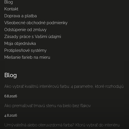
Blog
Kontakt
Doprava a platba
Všeobecné obchodné podmienky
Odstúpenie od zmluvy
Zásady práce s Vašimi údajmi
Moja objednávka
Protiplesňové systémy
Miešanie farieb na mieru
Blog
Ako vybrať kvalitnú interiérovú farbu: 4 parametre, ktoré rozhodujú
6.8.2026
Ako premaľovať tmavú stenu na bielo bez fľakov
4.8.2026
Umývateľná alebo oteruvzdorná farba? Ktorú vybrať do interiéru