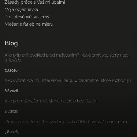
Zásady práce s Vašimi údajmi
Moja objednávka
Protiplesňové systémy
Miešanie farieb na mieru
Blog
Ako pripraviť podklad pred maľovaním? Nová omietka, starý náter
aj fasáda
7.8.2026
Ako vybrať kvalitnú interiérovú farbu: 4 parametre, ktoré rozhodujú
6.8.2026
Ako premaľovať tmavú stenu na bielo bez fľakov
4.8.2026
Umývateľná alebo oteruvzdorná farba? Ktorú vybrať do interiéru
3.8.2026