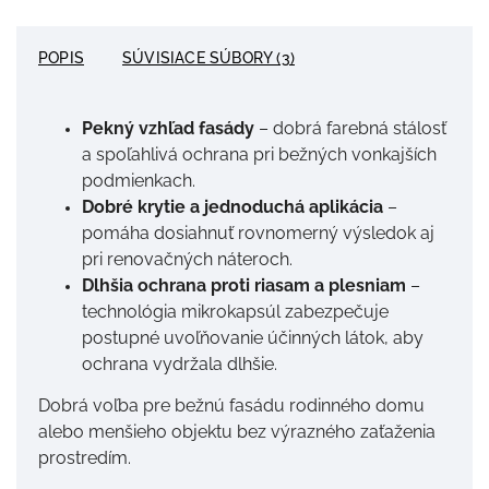
POPIS
SÚVISIACE SÚBORY (3)
Pekný vzhľad fasády
– dobrá farebná stálosť
a spoľahlivá ochrana pri bežných vonkajších
podmienkach.
Dobré krytie a jednoduchá aplikácia
–
pomáha dosiahnuť rovnomerný výsledok aj
pri renovačných náteroch.
Dlhšia ochrana proti riasam a plesniam
–
technológia mikrokapsúl zabezpečuje
postupné uvoľňovanie účinných látok, aby
ochrana vydržala dlhšie.
Dobrá voľba pre bežnú fasádu rodinného domu
alebo menšieho objektu bez výrazného zaťaženia
prostredím.