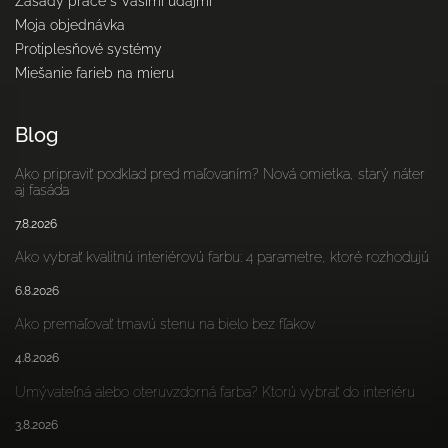
Zásady práce s Vašimi údajmi
Moja objednávka
Protiplesňové systémy
Miešanie farieb na mieru
Blog
Ako pripraviť podklad pred maľovaním? Nová omietka, starý náter
aj fasáda
7.8.2026
Ako vybrať kvalitnú interiérovú farbu: 4 parametre, ktoré rozhodujú
6.8.2026
Ako premaľovať tmavú stenu na bielo bez fľakov
4.8.2026
Umývateľná alebo oteruvzdorná farba? Ktorú vybrať do interiéru
3.8.2026