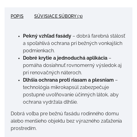
POPIS
SÚVISIACE SÚBORY (3)
Pekný vzhľad fasády
– dobrá farebná stálosť
a spoľahlivá ochrana pri bežných vonkajších
podmienkach.
Dobré krytie a jednoduchá aplikácia
–
pomáha dosiahnuť rovnomerný výsledok aj
pri renovačných náteroch.
Dlhšia ochrana proti riasam a plesniam
–
technológia mikrokapsúl zabezpečuje
postupné uvoľňovanie účinných látok, aby
ochrana vydržala dlhšie.
Dobrá voľba pre bežnú fasádu rodinného domu
alebo menšieho objektu bez výrazného zaťaženia
prostredím.