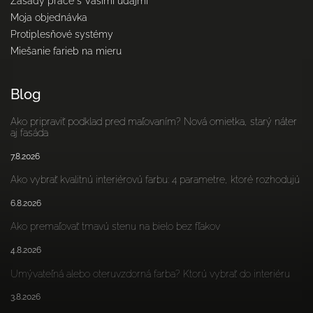
Zásady práce s Vašimi údajmi
Moja objednávka
Protiplesňové systémy
Miešanie farieb na mieru
Blog
Ako pripraviť podklad pred maľovaním? Nová omietka, starý náter
aj fasáda
7.8.2026
Ako vybrať kvalitnú interiérovú farbu: 4 parametre, ktoré rozhodujú
6.8.2026
Ako premaľovať tmavú stenu na bielo bez fľakov
4.8.2026
Umývateľná alebo oteruvzdorná farba? Ktorú vybrať do interiéru
3.8.2026