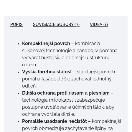
POPIS
SÚVISIACE SÚBORY (3)
VIDEÁ (1)
Kompaktnejší povrch
– kombinácia
silikónovej technológie a nanopojív pomáha
vytvárať hustejšiu a odolnejšiu štruktúru
náteru.
Vyššia farebná stálosť
– stabilnejší povrch
pomáha fasáde dlhšie zachovať jednotný
odtieň.
Dlhšia ochrana proti riasam a plesniam
–
technológia mikrokapsúl zabezpečuje
postupné uvoľňovanie účinných látok, aby
ochrana vydržala dlhšie.
Pomalšie usádzanie nečistôt
– kompaktnejší
povrch obmedzuje zachytávanie špiny na