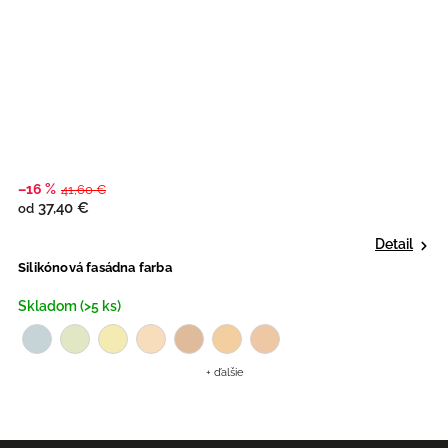
–16 %
–
41,60 €
37,40 €
od
o
Detail
Silikónová fasádna farba
A
Skladom (>5 ks)
S
+ ďalšie