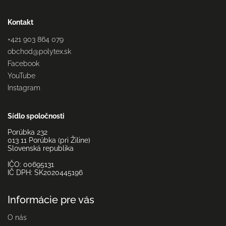
Kontakt
+421 903 864 079
obchod
@
polytex.sk
Facebook
YouTube
Instagram
Sídlo spoločnosti
Porúbka 232
013 11 Porúbka (pri Žiline)
Slovenská republika
IČO: 00695131
IČ DPH: SK2020445196
Informácie pre vás
O nás