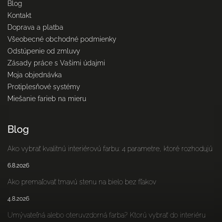
Blog
Kontakt
Doprava a platba
Všeobecné obchodné podmienky
Odstúpenie od zmluvy
Zásady práce s Vašimi údajmi
Moja objednávka
Protiplesňové systémy
Miešanie farieb na mieru
Blog
Ako vybrať kvalitnú interiérovú farbu: 4 parametre, ktoré rozhodujú
6.8.2026
Ako premaľovať tmavú stenu na bielo bez fľakov
4.8.2026
Umývateľná alebo oteruvzdorná farba? Ktorú vybrať do interiéru