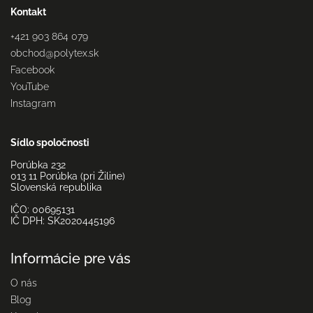
Kontakt
+421 903 864 079
obchod
@
polytex.sk
Facebook
YouTube
Instagram
Sídlo spoločnosti
Porúbka 232
013 11 Porúbka (pri Žiline)
Slovenská republika
IČO: 00695131
IČ DPH: SK2020445196
Informácie pre vás
O nás
Blog