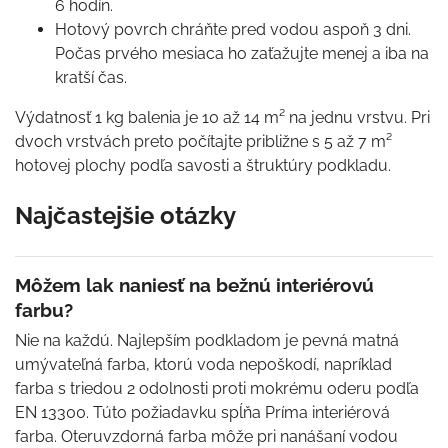
6 hodín.
Hotový povrch chráňte pred vodou aspoň 3 dni.
Počas prvého mesiaca ho zaťažujte menej a iba na
kratší čas.
Výdatnosť 1 kg balenia je 10 až 14 m² na jednu vrstvu. Pri
dvoch vrstvách preto počítajte približne s 5 až 7 m²
hotovej plochy podľa savosti a štruktúry podkladu.
Najčastejšie otázky
Môžem lak naniesť na bežnú interiérovú
farbu?
Nie na každú. Najlepším podkladom je pevná matná
umývateľná farba, ktorú voda nepoškodí, napríklad
farba s triedou 2 odolnosti proti mokrému oderu podľa
EN 13300. Túto požiadavku spĺňa Príma interiérová
farba. Oteruvzdorná farba môže pri nanášaní vodou