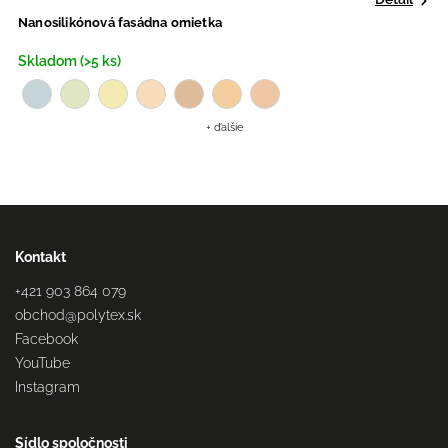
Nanosilikónová fasádna omietka
S
Skladom (>5 ks)
S
+ ďalšie
Kontakt
+421 903 864 079
obchod
@
polytex.sk
Facebook
YouTube
Instagram
Sídlo spoločnosti