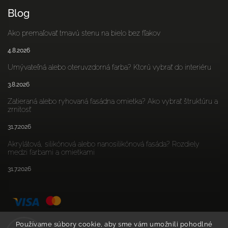
Blog
Ako premaľovať tmavú stenu na bielo bez fľakov
4.8.2026
Umývateľná alebo oteruvzdorná farba? Ktorú vybrať do interiéru
3.8.2026
Zatieraná alebo ryhovaná fasádna omietka? Ako vybrať štruktúru a
zrnitosť
31.7.2026
Akrylátová, silikónová alebo nanosilikónová fasáda? Rozdiely
medzi farbami a omietkami
31.7.2026
Používame súbory cookie, aby sme vám umožnili pohodlné