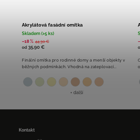
Akrylátová fasádní omítka
Skladem (>5 ks)
S
–18 %
44,30 €
35,90 €
od
Finální omítka pro rodinné domy a menší objekty v
běžných podmínkách. Vhodná na zateplovací...
o
+ další
Kontakt