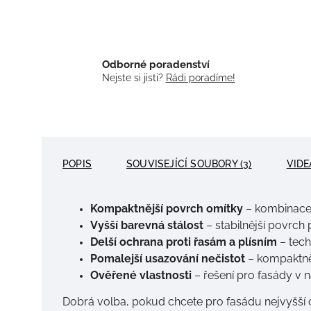
Odborné poradenství
Nejste si jisti?
Rádi poradíme!
POPIS
SOUVISEJÍCÍ SOUBORY (3)
VIDEA
Kompaktnější povrch omítky
– kombinace 
Vyšší barevná stálost
– stabilnější povrch
Delší ochrana proti řasám a plísním
– tech
Pomalejší usazování nečistot
– kompaktněj
Ověřené vlastnosti
– řešení pro fasády v 
Dobrá volba, pokud chcete pro fasádu nejvyšší o