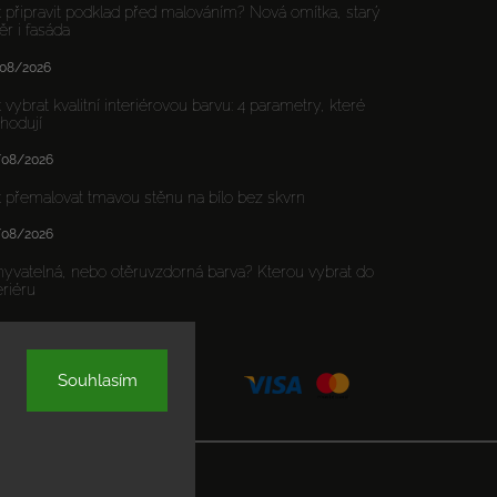
 připravit podklad před malováním? Nová omítka, starý
ěr i fasáda
08/2026
 vybrat kvalitní interiérovou barvu: 4 parametry, které
hodují
/08/2026
 přemalovat tmavou stěnu na bílo bez skvrn
/08/2026
yvatelná, nebo otěruvzdorná barva? Kterou vybrat do
eriéru
/08/2026
Souhlasím