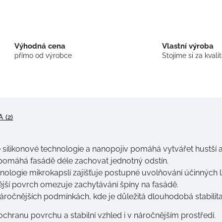
Výhodná cena
Vlastní výroba
přímo od výrobce
Stojíme si za kvali
 (2)
silikonové technologie a nanopojiv pomáhá vytvářet hustší a
 pomáhá fasádě déle zachovat jednotný odstín.
nologie mikrokapslí zajišťuje postupné uvolňování účinných l
ší povrch omezuje zachytávání špíny na fasádě.
náročnějších podmínkách, kde je důležitá dlouhodobá stabilit
chranu povrchu a stabilní vzhled i v náročnějším prostředí.