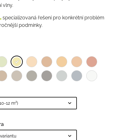
í vlny.
L
specializovaná řešení pro konkrétní problém
ročnější podmínky.
ra