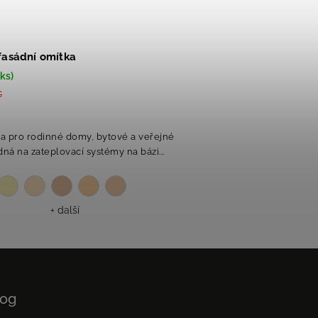
 fasádní omítka
ks)
€
ka pro rodinné domy, bytové a veřejné
ná na zateplovací systémy na bázi...
+ další
log