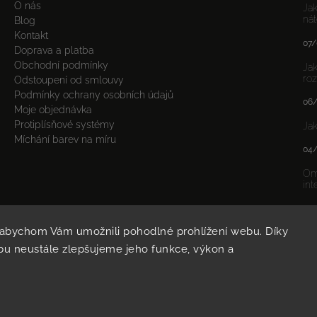
O nás
Jak
nát
Blog
Kontakt
07/
Doprava a platba
Obchodní podmínky
Jak
roz
Odstoupení od smlouvy
Podmínky ochrany osobních údajů
06
Moje objednávka
Protiplísňové systémy
Jak
Míchání barev na míru
04
Om
int
03
 abychom Vám umožnili pohodlné prohlížení webu. Díky
u neustále zlepšujeme jeho funkce, výkon a
Copyright 2026
POLYTEX
. Všechna práva vyhrazena.