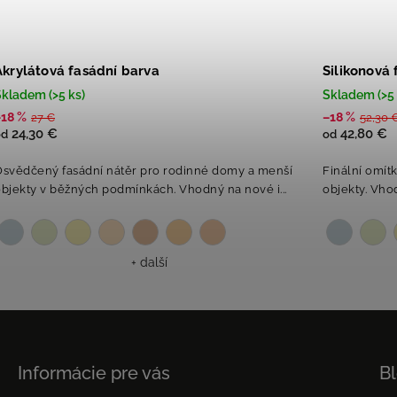
Akrylátová fasádní barva
Silikonová
kladem (>5 ks)
Skladem (>5 
–18 %
–18 %
27 €
52,30 
24,30 €
42,80 €
od
od
Osvědčený fasádní nátěr pro rodinné domy a menší
Finální omít
bjekty v běžných podmínkách. Vhodný na nové i...
objekty. Vhod
+ další
Informácie pre vás
B