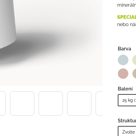
mineráln
SPECIA
nebo ná
Barva
Balení
Struktu