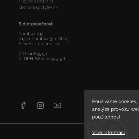
+421 903 864 079
obchod
@
polytex.sk
Sídlo společnosti
Porúbka 232
013 11 Porúbka (pri Žiline)
Slovenská republika
IČO: 00695131
IČ DPH: SK2020445196
Používáme cookies,
Facebook
Instagram
YouTube
analýze provozu web
použitelnost.
Více informací