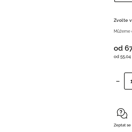
Zvolte v
Můžeme d
od
67
od
55,04
Zeptat se