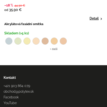
–18 %
44,30 €
35,90 €
od
Detail
Akrylátová fasádní omítka
Skladem (>5 ks)
+ další
Kontakt
+421 903 864 079
obchod
@
polytex.sk
Facebook
YouTube