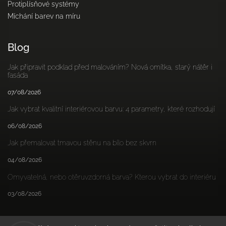
Protiplísňové systémy
Míchání barev na míru
Blog
Jak připravit podklad před malováním? Nová omítka, starý nátěr i
fasáda
07/08/2026
Jak vybrat kvalitní interiérovou barvu: 4 parametry, které rozhodují
06/08/2026
Jak přemalovat tmavou stěnu na bílo bez skvrn
04/08/2026
Omyvatelná, nebo otěruvzdorná barva? Kterou vybrat do interiéru
03/08/2026