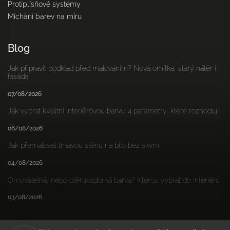
Protiplísňové systémy
Míchání barev na míru
Blog
Jak připravit podklad před malováním? Nová omítka, starý nátěr i
fasáda
07/08/2026
Jak vybrat kvalitní interiérovou barvu: 4 parametry, které rozhodují
06/08/2026
Jak přemalovat tmavou stěnu na bílo bez skvrn
04/08/2026
Omyvatelná, nebo otěruvzdorná barva? Kterou vybrat do interiéru
03/08/2026