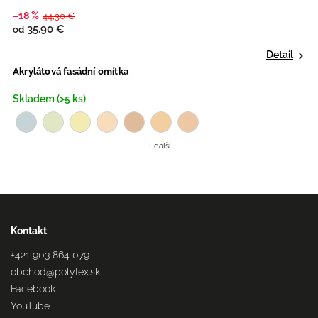
–18 %
44,30 €
35,90 €
od
Detail
Akrylátová fasádní omítka
Skladem (>5 ks)
+ další
Kontakt
+421 903 864 079
obchod
@
polytex.sk
Facebook
YouTube