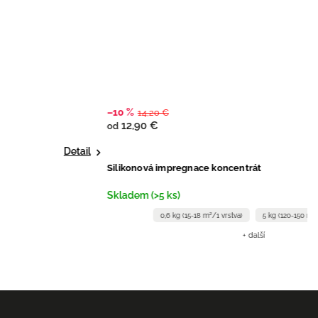
–10 %
14,20 €
12,90 €
od
Detail
Silikonová impregnace koncentrát
Skladem (>5 ks)
0,6 kg (15-18 m²/1 vrstva)
5 kg (120-150 m²/1 vrstva)
+ další