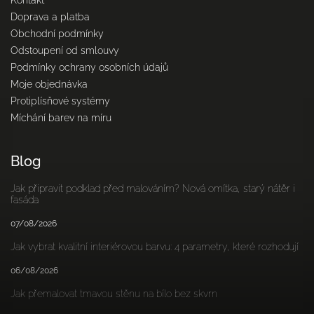
Kontakt
Doprava a platba
Obchodní podmínky
Odstoupení od smlouvy
Podmínky ochrany osobních údajů
Moje objednávka
Protiplísňové systémy
Míchání barev na míru
Blog
Jak připravit podklad před malováním? Nová omítka, starý nátěr i
fasáda
07/08/2026
Jak vybrat kvalitní interiérovou barvu: 4 parametry, které rozhodují
06/08/2026
Jak přemalovat tmavou stěnu na bílo bez skvrn