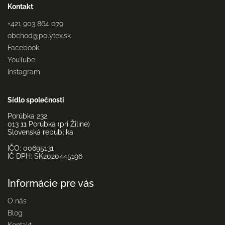
Kontakt
+421 903 864 079
obchod
@
polytex.sk
Facebook
YouTube
Instagram
Sídlo společnosti
Porúbka 232
013 11 Porúbka (pri Žiline)
Slovenská republika
IČO: 00695131
IČ DPH: SK2020445196
Informácie pre vás
O nás
Blog