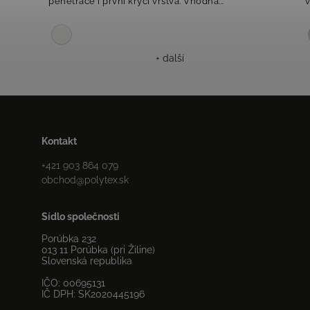
penetrace i první krycí vrstva. Vhodná...
v
+ další
Kontakt
+421 903 864 079
obchod
@
polytex.sk
Sídlo společnosti
Porúbka 232
013 11 Porúbka (pri Žiline)
Slovenská republika
IČO: 00695131
IČ DPH: SK2020445196