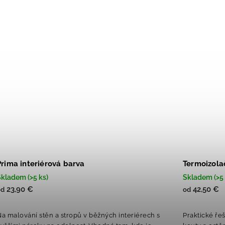
Prima interiérová barva
Termoizolač
kladem (>5 ks)
Skladem (>5 
23,90 €
42,50 €
od
od
a malování stěn a stropů v běžných interiérech s
Praktické ře