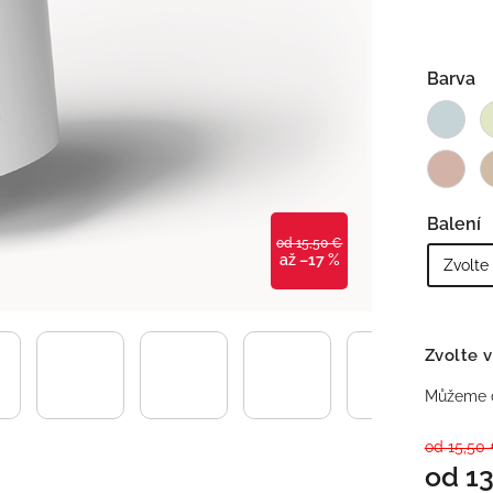
Barva
Balení
od 15,50 €
až –17 %
Zvolte v
Můžeme d
od 15,50
od
13