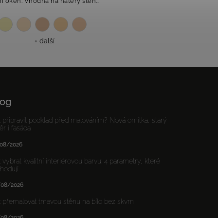
í oken. Vhodná na nátěry stěn...
+ další
log
 připravit podklad před malováním? Nová omítka, starý
ěr i fasáda
08/2026
 vybrat kvalitní interiérovou barvu: 4 parametry, které
hodují
/08/2026
 přemalovat tmavou stěnu na bílo bez skvrn
/08/2026