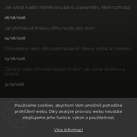
Jak vybrat kvalitní interiérovou barvu: 4 parametry, které rozhodují
06/08/2026
Jak přemalovat tmavou stěnu na bílo bez skvrn
04/08/2026
Omyvatelná, nebo otěruvzdorná barva? Kterou vybrat do interiéru
03/08/2026
Zatíraná, nebo rýhovaná fasádní omítka? Jak vybrat strukturu a
zrnitost
31/07/2026
Používáme cookies, abychom Vám umožnili pohodlné
prohlížení webu. Díky analýze provozu webu neustále
zlepšujeme jeho funkce, výkon a použitelnost.
Více informací