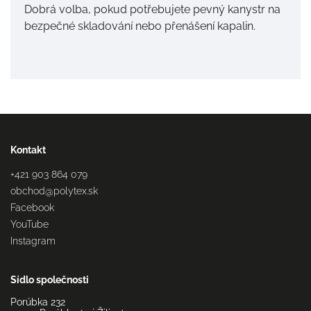
Dobrá volba, pokud potřebujete pevný kanystr na
bezpečné skladování nebo přenášení kapalin.
Kontakt
+421 903 864 079
obchod
@
polytex.sk
Facebook
YouTube
Instagram
Sídlo společnosti
Porúbka 232